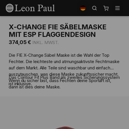
Zum
Shop
Inhalt
auswählen
Mein Waren
springen
X-CHANGE FIE SÄBELMASKE
MIT ESP FLAGGENDESIGN
374,05 €
Die FIE X-Change Säbel Maske ist die Wahl der Top
Fechter. Die leichteste und atmungsaktivste Fechtmaske
auf dem Markt. Alle Teile sind waschbar und einfach
auszutauschen, was diese Maske zukunftssicher macht.
Das Contour Fit Plus Band als zweites Sicherungssystem
Wenn du sicher bist, dass Fechten deine Sportart ist,
ist inklusive.
dann ist dies deine Maske.