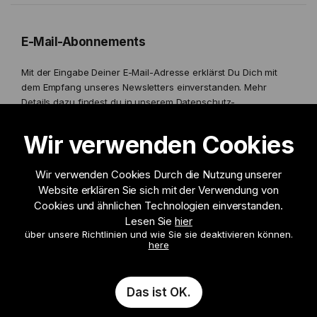
E-Mail-Abonnements
Mit der Eingabe Deiner E-Mail-Adresse erklärst Du Dich mit
dem Empfang unseres Newsletters einverstanden. Mehr
Details dazu findest du in unserem
Datenschutz-
Bestimmungen.
Wir verwenden Cookies
Wir verwenden Cookies Durch die Nutzung unserer
Website erklären Sie sich mit der Verwendung von
Ich möchte Informationen erhalten zu
Cookies und ähnlichen Technologien einverstanden.
Lesen Sie
hier
über unsere Richtlinien und wie Sie sie deaktivieren können.
Anmelden
here
Das ist OK.
© 2026 Leon Paul London, all rights reserved.