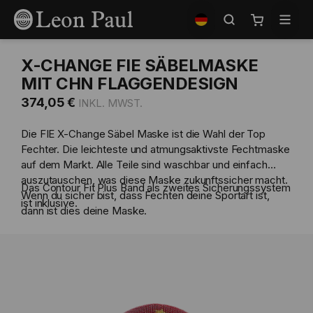
Zum
Shop
Inhalt
auswählen
Mein Waren
springen
X-CHANGE FIE SÄBELMASKE
MIT CHN FLAGGENDESIGN
374,05 €
Die FIE X-Change Säbel Maske ist die Wahl der Top
Fechter. Die leichteste und atmungsaktivste Fechtmaske
auf dem Markt. Alle Teile sind waschbar und einfach
auszutauschen, was diese Maske zukunftssicher macht.
Das Contour Fit Plus Band als zweites Sicherungssystem
Wenn du sicher bist, dass Fechten deine Sportart ist,
ist inklusive.
dann ist dies deine Maske.