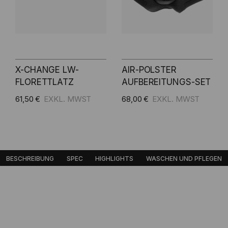
X-CHANGE LW-
AIR-POLSTER
FLORETTLATZ
AUFBEREITUNGS-SET
61,50 €
68,00 €
fügen
Zum Warenkorb hinzufüge
BESCHREIBUNG
SPEC
HIGHLIGHTS
WASCHEN UND PFLEGEN