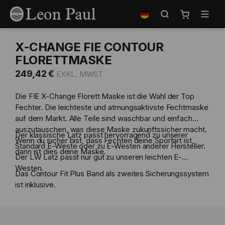
Zum
Shop
Inhalt
auswählen
Mein Waren
springen
X-CHANGE FIE CONTOUR
FLORETTMASKE
249,42 €
Die FIE X-Change Florett Maske ist die Wahl der Top
Fechter. Die leichteste und atmungsaktivste Fechtmaske
auf dem Markt. Alle Teile sind waschbar und einfach
auszutauschen, was diese Maske zukunftssicher macht.
Der klassische Latz passt hervorragend zu unserer
Wenn du sicher bist, dass Fechten deine Sportart ist,
Standard E-Weste oder zu E-Westen anderer Hersteller.
dann ist dies deine Maske.
Der LW Latz passt nur gut zu unseren leichten E-
Westen.
Das Contour Fit Plus Band als zweites Sicherungssystem
ist inklusive.