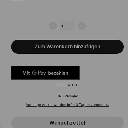
Genauigkeit der Klinge aus. Diese Spitze ist für jeden
ernsthaften Degenfechter und der Fortschritt wird sofort
sichtbar sein.
Zum Warenkorb hinzufügen
REF
E16GT3TI
UPS Versand
Vorrätige Artikel werden in 1 - 3 Tagen versendet.
Wunschzettel