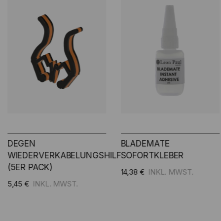
BLADEMATE
SPITZEN-SCHRAUBEN -
LFE
SOFORTKLEBER
10 STÜCK
14,38 €
2,98 €
Zum Warenkorb hinzufügen
Zum Warenkorb hinzu
ügen