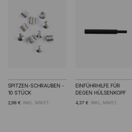
EINFÜHRHILFE FÜR
DEGEN
DEGEN HÜLSENKOPF
WIEDERVERKABELUNGS
(5ER PACK)
4,37 €
5,45 €
fügen
Zum Warenkorb hinzufügen
Zum Warenkorb hinz