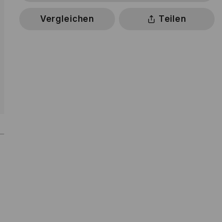
Vergleichen
Teilen
BLADEMATE
HILFE
SOFORTKLEBER
14,38 €
Zum Warenkorb hinzufügen
ufügen