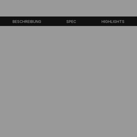
BESCHREIBUNG
SPEC
HIGHLIGHTS
FOIL/SABRE 2-
PIN BODYWIRE