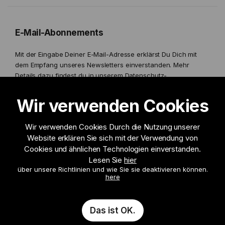
E-Mail-Abonnements
Mit der Eingabe Deiner E-Mail-Adresse erklärst Du Dich mit
dem Empfang unseres Newsletters einverstanden. Mehr
Details dazu findest du in unserem
Datenschutz-
Bestimmungen.
Wir verwenden Cookies
Wir verwenden Cookies Durch die Nutzung unserer
Website erklären Sie sich mit der Verwendung von
Ich möchte Informationen erhalten zu
Cookies und ähnlichen Technologien einverstanden.
Lesen Sie
hier
über unsere Richtlinien und wie Sie sie deaktivieren können.
Anmelden
here
Das ist OK.
© 2026 Leon Paul London, all rights reserved.