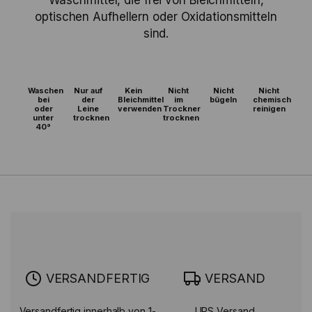
Waschmittel, die frei von Bleichmitteln,
optischen Aufhellern oder Oxidationsmitteln
sind.
Waschen
Nur auf
Kein
Nicht
Nicht
Nicht
bei
der
Bleichmittel
im
bügeln
chemisch
oder
Leine
verwenden
Trockner
reinigen
unter
trocknen
trocknen
40°
VERSANDFERTIG
VERSAND
Versandfertig innerhalb von 1-
UPS Versand