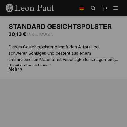
Zum
Shop
Inhalt
auswählen
Mein Waren
springen
STANDARD GESICHTSPOLSTER
20,13 €
Dieses Gesichtspolster dämpft den Aufprall bei
schweren Schlägen und besteht aus einem
antimikrobiellen Material mit Feuchtigkeitsmanagement,
damit du frisch bleibst.
Mehr