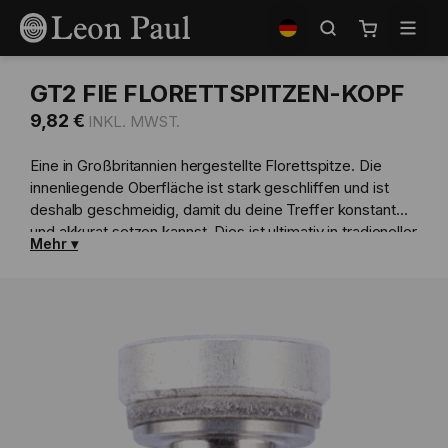
Zum
Shop
Inhalt
auswählen
Mein Waren
springen
GT2 FIE FLORETTSPITZEN-KOPF
9,82 €
Eine in Großbritannien hergestellte Florettspitze. Die
innenliegende Oberfläche ist stark geschliffen und ist
deshalb geschmeidig, damit du deine Treffer konstant
und akkurat setzen kannst. Dies ist ultimativ in tradioneller
Mehr
Spitzen-Technik.