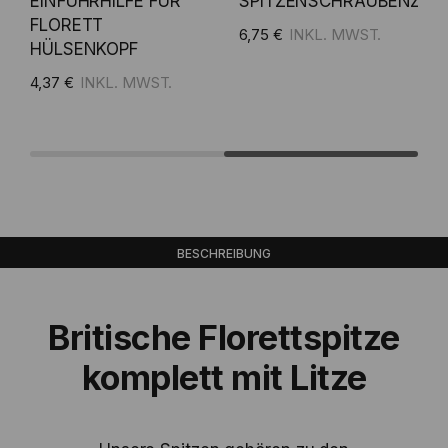
EINFÜHRHILFE FÜR
SPITZENSCHRAUBENZIEH
FLORETT
6,75 €
HÜLSENKOPF
Zum Warenkorb hinzufüge
4,37 €
fügen
Zum Warenkorb hinzufügen
BESCHREIBUNG
Britische Florettspitze
komplett mit Litze