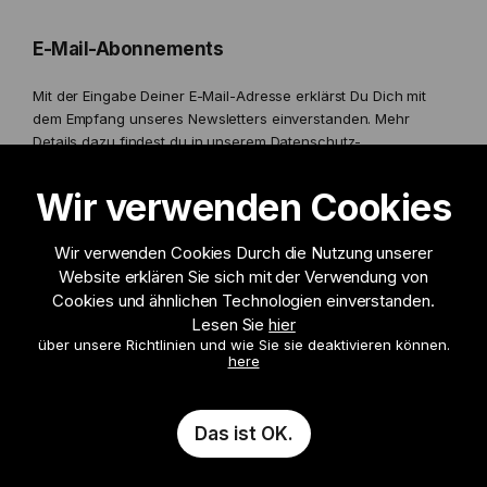
E-Mail-Abonnements
Mit der Eingabe Deiner E-Mail-Adresse erklärst Du Dich mit
dem Empfang unseres Newsletters einverstanden. Mehr
Details dazu findest du in unserem
Datenschutz-
Bestimmungen.
Wir verwenden Cookies
Wir verwenden Cookies Durch die Nutzung unserer
Website erklären Sie sich mit der Verwendung von
Ich möchte Informationen erhalten zu
Cookies und ähnlichen Technologien einverstanden.
Lesen Sie
hier
über unsere Richtlinien und wie Sie sie deaktivieren können.
Anmelden
here
Das ist OK.
© 2026 Leon Paul London, all rights reserved.
Entwickelt vonDevelo